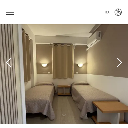
ITA
ITA
ENG